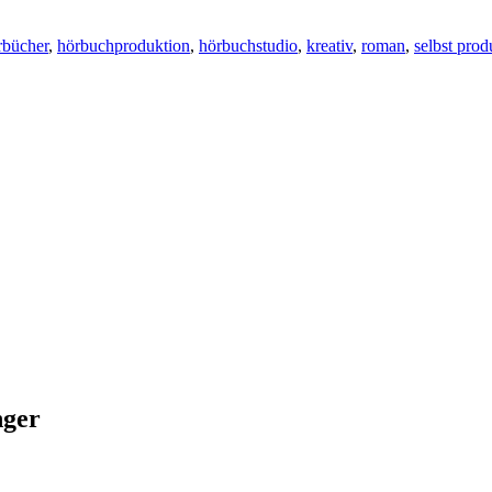
rbücher
,
hörbuchproduktion
,
hörbuchstudio
,
kreativ
,
roman
,
selbst prod
nger