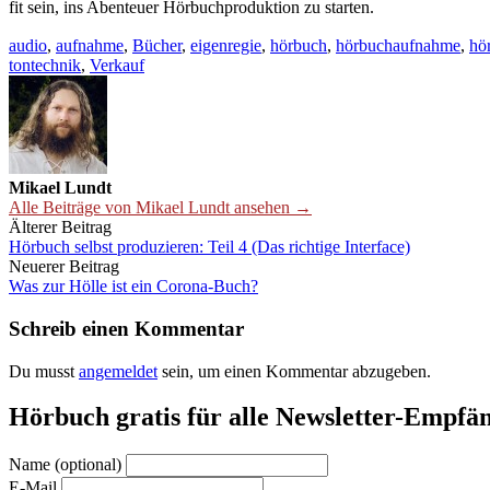
fit sein, ins Abenteuer Hörbuchproduktion zu starten.
audio
,
aufnahme
,
Bücher
,
eigenregie
,
hörbuch
,
hörbuchaufnahme
,
hö
tontechnik
,
Verkauf
Mikael Lundt
Alle Beiträge von Mikael Lundt ansehen →
Beitrags-
Älterer Beitrag
Hörbuch selbst produzieren: Teil 4 (Das richtige Interface)
Navigation
Neuerer Beitrag
Was zur Hölle ist ein Corona-Buch?
Schreib einen Kommentar
Du musst
angemeldet
sein, um einen Kommentar abzugeben.
Hörbuch gratis für alle Newsletter-Empfä
Name (optional)
E-Mail