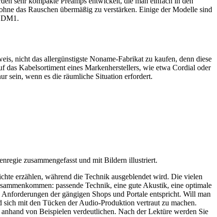
rden sehr kompakte Preamps entwickelt, die man einfach in den
 ohne das Rauschen übermäßig zu verstärken. Einige der Modelle sind
s DM1.
weis, nicht das allergünstigste Noname-Fabrikat zu kaufen, denn diese
uf das Kabelsortiment eines Markenherstellers, wie etwa Cordial oder
ur sein, wenn es die räumliche Situation erfordert.
genregie zusammengefasst und mit Bildern illustriert.
ichte erzählen, während die Technik ausgeblendet wird. Die vielen
n zusammenkommen: passende Technik, eine gute Akustik, eine optimale
n Anforderungen der gängigen Shops und Portale entspricht. Will man
und sich mit den Tücken der Audio-Produktion vertraut zu machen.
nd anhand von Beispielen verdeutlichen. Nach der Lektüre werden Sie