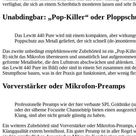
verfügbar, die sich an einem Schreibtisch montieren lassen und sehr fl
Unabdingbar: „Pop-Killer“ oder Ploppsch
Das Lewitt 440 Pure wird mit einem kompakten, aber wirkung
Poppschutz aus Metall geliefert, der sich schnell (de-)montieren 
Das zweite unbedingt empfehlenswerte Zubehörteil ist ein „Pop-Killer
B) nicht das Mikrofon übersteuern und unnatürlich laut aufgenommen 
geformte Metallsiebe, die den Luftstrom abschwächen und ablenken. 
das Lewitt 440 Pure im Bild) oder sind in einem Set zusammen mit d
Strumpfhose bauen, was in der Praxis gut funktioniert, aber wenig flex
Vorverstärker oder Mikrofon-Preamps
Professionelle Preamps wie der hier verbaute SPL Goldmike (u
oder der silberne Focusrite Channelstrip bieten einen ausgezeic
Klang, sind aber nicht gerade günstig zu haben.
Ein weiteres Zubehörteil sind Vorverstärker oder Mikrofon-Preamps, 
Klangqualität extrem beeinflusst. Ein guter Preamp ist in aller Rege