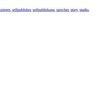
uzieren
,
selfpublisher
,
selfpublishung
,
sprecher
,
story
,
studio
,