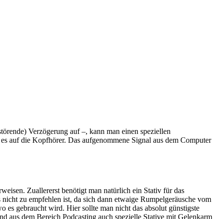
(störende) Verzögerung auf –, kann man einen speziellen
bt es auf die Kopfhörer. Das aufgenommene Signal aus dem Computer
isen. Zuallererst benötigt man natürlich ein Stativ für das
s nicht zu empfehlen ist, da sich dann etwaige Rumpelgeräusche vom
wo es gebraucht wird. Hier sollte man nicht das absolut günstigste
ind aus dem Bereich Podcasting auch spezielle Stative mit Gelenkarm