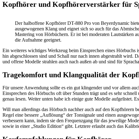
Kopfhörer und Kopfhörerverstärker für S
Der halboffene Kopfhörer DT-880 Pro von Beyerdynamic biete
ausgewogenen Klang und eignet sich so auch für das Abmisch
Mastering von Hörbüchern. Er ist bei moderaten Lautstärken au
die Aufnahme geeignet.
Ein weiteres wichtiges Werkzeug beim Einsprechen eines Hörbuchs is
hin abgeschlossen sind und Schall nur nach innen abgestrahlt wird. D
und offene Modelle strahlen auch nach außen ab und sind für Sprach
Tragekomfort und Klangqualität der Kopf
Für unsere Anwendung sollte es ein gut klingender und vor allem au
Einsprechen des Hörbuchs oft über Stunden trägt und es sehr schnell
genau lesen. Weiter unten habe ich einige gute Modelle aufgelistet. 
Will man allerdings das Hörbuch nachher auch auf den Kopfhörern be
Regel eine bessere „Auflösung“ der Tonsignale und einen ausgewogen
verbessern kann, indem sie den Frequenzgang für das jeweilige Model
sowie in einer „Studio Edition“ gibt. Letztere erlaubt auch das Kalib