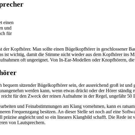
precher
t einen
en und
ch für
t der Kopfhörer. Man sollte einen Bügelkopfhörer in geschlossener B
as ist wichtig, damit die Stimme nicht wieder aus dem Kopfhörer ins M
aufnahmen oft ungeeignet. Von In-Ear-Modellen oder Knopfhörern, die
hörer
ch bequem sitzender Bügelkopfhörer sein, der ausreichend groß ist un
 unangenehm werden kann, wenn etwas drückt oder der Hörer ständig rut
Es reicht für den Zweck der reinen Aufnahme in der Regel, ungefähr 50
arbeiten und Feinabstimmungen am Klang vornehmen, kann es ratsam se
eren Frequenzgang besitzen. An dieser Stelle sei noch auf eine Soft
l präzise angleicht und so ein lineares Klangbild schafft. Die Rede is
rieren von Lautsprechern.