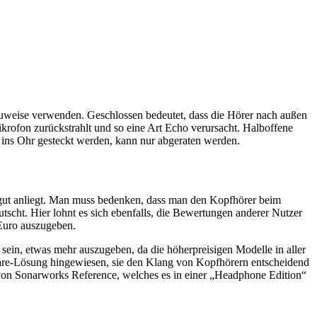
auweise verwenden. Geschlossen bedeutet, dass die Hörer nach außen
ikrofon zurückstrahlt und so eine Art Echo verursacht. Halboffene
 ins Ohr gesteckt werden, kann nur abgeraten werden.
d gut anliegt. Man muss bedenken, dass man den Kopfhörer beim
scht. Hier lohnt es sich ebenfalls, die Bewertungen anderer Nutzer
 Euro auszugeben.
in, etwas mehr auszugeben, da die höherpreisigen Modelle in aller
ware-Lösung hingewiesen, sie den Klang von Kopfhörern entscheidend
t von Sonarworks Reference, welches es in einer „Headphone Edition“