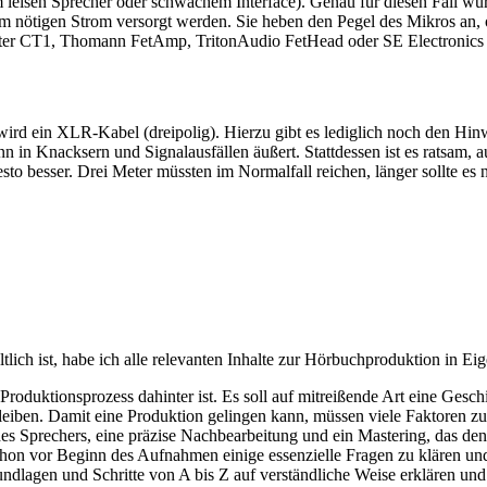
leisen Sprecher oder schwachem Interface). Genau für diesen Fall wu
m nötigen Strom versorgt werden. Sie heben den Pegel des Mikros an,
ster CT1, Thomann FetAmp, TritonAudio FetHead oder SE Electronic
 wird ein XLR-Kabel (dreipolig). Hierzu gibt es lediglich noch den Hin
in Knacksern und Signalausfällen äußert. Stattdessen ist es ratsam, a
to besser. Drei Meter müssten im Normalfall reichen, länger sollte es n
ltlich ist, habe ich alle relevanten Inhalte zur Hörbuchproduktion in Ei
oduktionsprozess dahinter ist. Es soll auf mitreißende Art eine Gesch
nd bleiben. Damit eine Produktion gelingen kann, müssen viele Faktore
es Sprechers, eine präzise Nachbearbeitung und ein Mastering, das de
es schon vor Beginn des Aufnahmen einige essenzielle Fragen zu klären 
Grundlagen und Schritte von A bis Z auf verständliche Weise erklären u