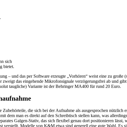
.
n sich
 bietet.
ügung – und das per Software erzeugte „Vorhören“ weist eine zu große 
er zweigt das eingehende Mikrofonsignale verzögerungsfrei ab und gi
bsolut taugliche) Variante ist der Behringer MA400 für rund 20 Euro.
chaufnahme
ubehörteile, die sich bei der Aufnahme als ausgesprochen nützlich erwe
 dem man es direkt auf den Schreibtisch stellen kann, was allerding
parates Galgen-Stativ, das sich flexibel genau dort positionieren lässt, 
bst verstellt. Modelle von K&M etwa sind generell eine gute Wahl. Es s