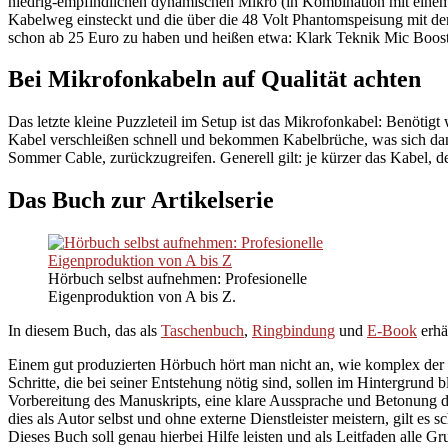
niedrig-empfindlichen dynamischen Mikro (in Kombination mit einem 
Kabelweg einsteckt und die über die 48 Volt Phantomspeisung mit de
schon ab 25 Euro zu haben und heißen etwa: Klark Teknik Mic Boo
Bei Mikrofonkabeln auf Qualität achten
Das letzte kleine Puzzleteil im Setup ist das Mikrofonkabel: Benötigt
Kabel verschleißen schnell und bekommen Kabelbrüche, was sich dann 
Sommer Cable, zurückzugreifen. Generell gilt: je kürzer das Kabel, des
Das Buch zur Artikelserie
Hörbuch selbst aufnehmen: Profesionelle
Eigenproduktion von A bis Z.
In diesem Buch, das als
Taschenbuch
,
Ringbindung
und
E-Book
erhä
Einem gut produzierten Hörbuch hört man nicht an, wie komplex der Pr
Schritte, die bei seiner Entstehung nötig sind, sollen im Hintergru
Vorbereitung des Manuskripts, eine klare Aussprache und Betonung d
dies als Autor selbst und ohne externe Dienstleister meistern, gilt 
Dieses Buch soll genau hierbei Hilfe leisten und als Leitfaden alle 