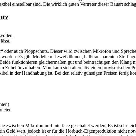
exibel einstellbar sind. Die wirklich guten Vertreter dieser Bauart schl
utz
svollen
lässt.
“ oder auch Ploppschutz. Dieser wird zwischen Mikrofon und Sprecher po
werden. Es gibt Modelle mit zwei dünnen, halbtransparenten Stofflage
Beide funktionieren gleichermaßen gut und beinträchtigen den Klang 
em Zubehör zu haben. Man kann sich alternativ einen provisorischen P
ibel in der Handhabung ist. Bei den relativ günstigen Preisen fertig ko
nten)
hneten
die zwischen Mikrofon und Interface geschaltet werden. Es ist sehr le
l sein Geld wert, jedoch ist er für die Hörbuch-Eigenproduktion nicht