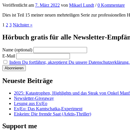
Veröffentlicht
am
7. März 2022
von
Mikael Lundt
/
0 Kommentare
Dies ist Teil 15 meiner neuen mehrteiligen Serie zur professionellen H
Seitennummerierung
1
2
3
Nächster »
der
Hörbuch gratis für alle Newsletter-Empfä
Beiträge
Name (optional)
E-Mail
Indem Du fortfährst, akzeptierst Du unsere Datenschutzerklärung.
Neueste Beiträge
2025: Katastrophen, Highlights und das Steak von Onkel Manf
Newsletter-Giveaway
Lesung aus Ex|Eo
Ex|Eo: Das Kamtschatka-Experiment
Eiskeim: Die fremde Saat (Arktis-Thriller)
Support me