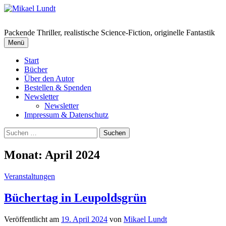
Springe
zum
Inhalt
Packende Thriller, realistische Science-Fiction, originelle Fantastik
Menü
Start
Bücher
Über den Autor
Bestellen & Spenden
Newsletter
Newsletter
Impressum & Datenschutz
Suchen
nach:
Monat:
April 2024
Veranstaltungen
Büchertag in Leupoldsgrün
Veröffentlicht
am
19. April 2024
von
Mikael Lundt