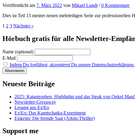
Veröffentlicht
am
7. März 2022
von
Mikael Lundt
/
0 Kommentare
Dies ist Teil 15 meiner neuen mehrteiligen Serie zur professionellen H
Seitennummerierung
1
2
3
Nächster »
der
Hörbuch gratis für alle Newsletter-Empfä
Beiträge
Name (optional)
E-Mail
Indem Du fortfährst, akzeptierst Du unsere Datenschutzerklärung.
Neueste Beiträge
2025: Katastrophen, Highlights und das Steak von Onkel Manf
Newsletter-Giveaway
Lesung aus Ex|Eo
Ex|Eo: Das Kamtschatka-Experiment
Eiskeim: Die fremde Saat (Arktis-Thriller)
Support me