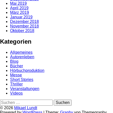
Mai 2019
April 2019
März 2019
Januar 2019
Dezember 2018
November 2018
Oktober 2018
Kategorien
Allgemeines
Autorenleben
Blog
Bücher
Hörbuchproduktion
Messe
Short Stories
Thriller
Veranstaltungen
Videos
Suchen
nach:
© 2026
Mikael Lundt
Powered by
WordPress
|
Theme:
Graphy
von Themegraphy