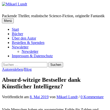
Springe
zum
Inhalt
Packende Thriller, realistische Science-Fiction, originelle Fantastik
Menü
Start
Bücher
Über den Autor
Bestellen & Spenden
Newsletter
Newsletter
Impressum & Datenschutz
Suchen
nach:
Autorenleben
/
Blog
Absurd-witzige Bestseller dank
Künstlicher Intelligenz?
Veröffentlicht
am
8. Mai 2019
von
Mikael Lundt
/
0 Kommentare
Viele Menschen haben ein ausgeprägtes Faible für Zahlen und