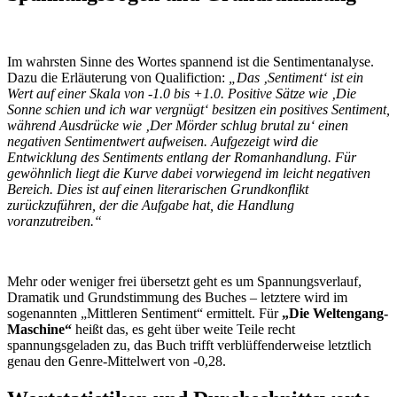
Im wahrsten Sinne des Wortes spannend ist die Sentimentanalyse.
Dazu die Erläuterung von Qualifiction:
„Das ‚Sentiment‘ ist ein
Wert auf einer Skala von -1.0 bis +1.0. Positive Sätze wie ‚Die
Sonne schien und ich war vergnügt‘ besitzen ein positives Sentiment,
während Ausdrücke wie ‚Der Mörder schlug brutal zu‘ einen
negativen Sentimentwert aufweisen. Aufgezeigt wird die
Entwicklung des Sentiments entlang der Romanhandlung. Für
gewöhnlich liegt die Kurve dabei vorwiegend im leicht negativen
Bereich. Dies ist auf einen literarischen Grundkonflikt
zurückzuführen, der die Aufgabe hat, die Handlung
voranzutreiben.“
Mehr oder weniger frei übersetzt geht es um Spannungsverlauf,
Dramatik und Grundstimmung des Buches – letztere wird im
sogenannten „Mittleren Sentiment“ ermittelt. Für
„Die Weltengang-
Maschine“
heißt das, es geht über weite Teile recht
spannungsgeladen zu, das Buch trifft verblüffenderweise letztlich
genau den Genre-Mittelwert von -0,28.