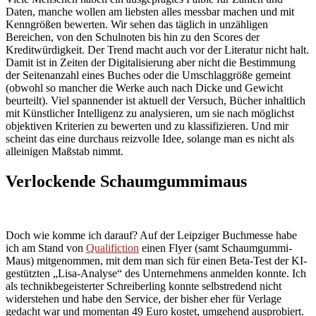
Daten, manche wollen am liebsten alles messbar machen und mit
Kenngrößen bewerten. Wir sehen das täglich in unzähligen
Bereichen, von den Schulnoten bis hin zu den Scores der
Kreditwürdigkeit. Der Trend macht auch vor der Literatur nicht halt.
Damit ist in Zeiten der Digitalisierung aber nicht die Bestimmung
der Seitenanzahl eines Buches oder die Umschlaggröße gemeint
(obwohl so mancher die Werke auch nach Dicke und Gewicht
beurteilt). Viel spannender ist aktuell der Versuch, Bücher inhaltlich
mit Künstlicher Intelligenz zu analysieren, um sie nach möglichst
objektiven Kriterien zu bewerten und zu klassifizieren. Und mir
scheint das eine durchaus reizvolle Idee, solange man es nicht als
alleinigen Maßstab nimmt.
Verlockende Schaumgummimaus
Doch wie komme ich darauf? Auf der Leipziger Buchmesse habe
ich am Stand von
Qualifiction
einen Flyer (samt Schaumgummi-
Maus) mitgenommen, mit dem man sich für einen Beta-Test der KI-
gestützten „Lisa-Analyse“ des Unternehmens anmelden konnte. Ich
als technikbegeisterter Schreiberling konnte selbstredend nicht
widerstehen und habe den Service, der bisher eher für Verlage
gedacht war und momentan 49 Euro kostet, umgehend ausprobiert.