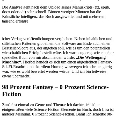
Die Analyse geht nach dem Upload seines Manuskripts (txt, epub,
docx oder odt) sehr schnell. Binnen weniger Minuten hat die
Künstliche Intelligenz das Buch ausgewertet und mit mehreren
tausend erfolgre
icher Verlagsveröffentlichungen verglichen. Neben inhaltlichen und
stilistischen Kriterien gibt einem die Software am Ende auch einen
Bestseller-Score aus, der angeben soll, wie es um den potenziellen
wirtschaftlichen Erfolg bestellt wäre. Ich war neugierig, wie ein eher
spezielles Buch von mir abschneiden würde:
„Die Weltengang-
Maschine“
. Hierbei handelt es sich um einen abgedrehten Fantasy-
Sci-Fi-Roadtrip mit skurrilem Humor, weswegen ich sehr neugierig
war, wie es wohl bewertet werden würde. Und ich bin teilweise
etwas überrascht.
98 Prozent Fantasy – 0 Prozent Science-
Fiction
Zunächst einmal zu Genre und Thema: Ich dachte, ich hätte
einigermaßen viele Science-Fiction-Elemente im Buch, doch Lisa ist
anderer Meinung. 0 Prozent Science-Fiction. Bäm! Ich schreibe 98-