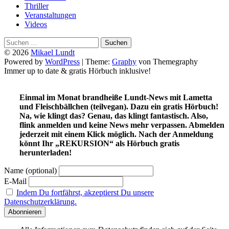
Thriller
Veranstaltungen
Videos
Suchen
nach:
© 2026
Mikael Lundt
Powered by
WordPress
|
Theme:
Graphy
von Themegraphy
Immer up to date & gratis Hörbuch inklusive!
Einmal im Monat brandheiße Lundt-News mit Lametta
und Fleischbällchen (teilvegan). Dazu ein gratis Hörbuch!
Na, wie klingt das? Genau, das klingt fantastisch. Also,
flink anmelden und keine News mehr verpassen. Abmelden
jederzeit mit einem Klick möglich. Nach der Anmeldung
könnt Ihr „REKURSION“ als Hörbuch gratis
herunterladen!
Name (optional)
E-Mail
Indem Du fortfährst, akzeptierst Du unsere
Datenschutzerklärung.