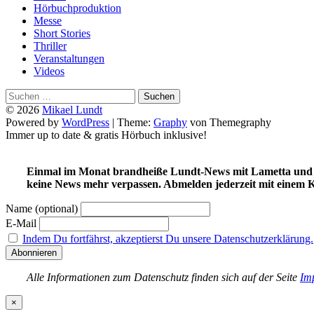
Hörbuchproduktion
Messe
Short Stories
Thriller
Veranstaltungen
Videos
Suchen
nach:
© 2026
Mikael Lundt
Powered by
WordPress
|
Theme:
Graphy
von Themegraphy
Immer up to date & gratis Hörbuch inklusive!
Einmal im Monat brandheiße Lundt-News mit Lametta und Flei
keine News mehr verpassen. Abmelden jederzeit mit einem
Name (optional)
E-Mail
Indem Du fortfährst, akzeptierst Du unsere Datenschutzerklärung.
Alle Informationen zum Datenschutz finden sich auf der Seite
Im
×