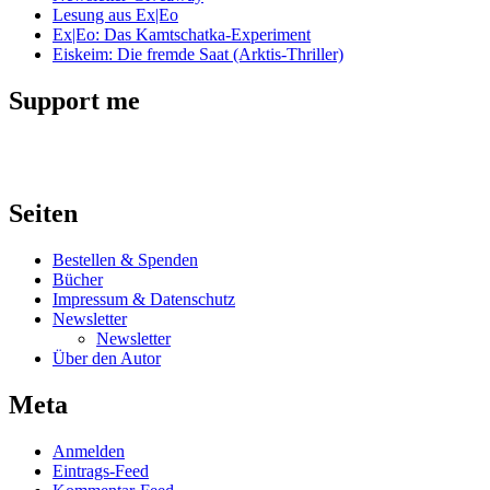
Lesung aus Ex|Eo
Ex|Eo: Das Kamtschatka-Experiment
Eiskeim: Die fremde Saat (Arktis-Thriller)
Support me
Seiten
Bestellen & Spenden
Bücher
Impressum & Datenschutz
Newsletter
Newsletter
Über den Autor
Meta
Anmelden
Eintrags-Feed