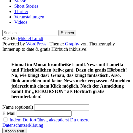
Messe
Short Stories
Thriller
Veranstaltungen
Videos
Suchen
nach:
© 2026
Mikael Lundt
Powered by
WordPress
|
Theme:
Graphy
von Themegraphy
Immer up to date & gratis Hörbuch inklusive!
Einmal im Monat brandheiße Lundt-News mit Lametta
und Fleischbällchen (teilvegan). Dazu ein gratis Hörbuch!
Na, wie klingt das? Genau, das klingt fantastisch. Also,
flink anmelden und keine News mehr verpassen. Abmelden
jederzeit mit einem Klick möglich. Nach der Anmeldung
könnt Ihr „REKURSION“ als Hörbuch gratis
herunterladen!
Name (optional)
E-Mail
Indem Du fortfährst, akzeptierst Du unsere
Datenschutzerklärung.