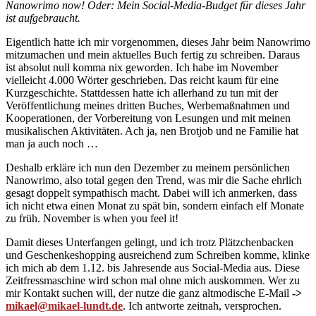
Nanowrimo now! Oder: Mein Social-Media-Budget für dieses Jahr
ist aufgebraucht.
Eigentlich hatte ich mir vorgenommen, dieses Jahr beim Nanowrimo
mitzumachen und mein aktuelles Buch fertig zu schreiben. Daraus
ist absolut null komma nix geworden. Ich habe im November
vielleicht 4.000 Wörter geschrieben. Das reicht kaum für eine
Kurzgeschichte. Stattdessen hatte ich allerhand zu tun mit der
Veröffentlichung meines dritten Buches, Werbemaßnahmen und
Kooperationen, der Vorbereitung von Lesungen und mit meinen
musikalischen Aktivitäten. Ach ja, nen Brotjob und ne Familie hat
man ja auch noch …
Deshalb erkläre ich nun den Dezember zu meinem persönlichen
Nanowrimo, also total gegen den Trend, was mir die Sache ehrlich
gesagt doppelt sympathisch macht. Dabei will ich anmerken, dass
ich nicht etwa einen Monat zu spät bin, sondern einfach elf Monate
zu früh. November is when you feel it!
Damit dieses Unterfangen gelingt, und ich trotz Plätzchenbacken
und Geschenkeshopping ausreichend zum Schreiben komme, klinke
ich mich ab dem 1.12. bis Jahresende aus Social-Media aus. Diese
Zeitfressmaschine wird schon mal ohne mich auskommen. Wer zu
mir Kontakt suchen will, der nutze die ganz altmodische E-Mail
->
mikael@mikael-lundt.de
. Ich antworte zeitnah, versprochen.