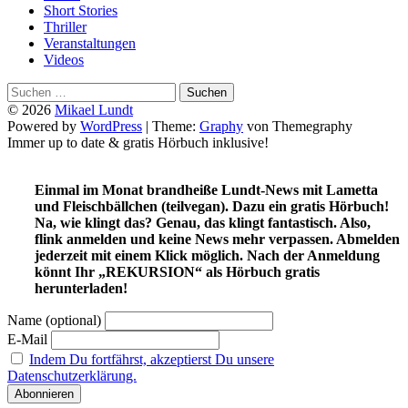
Short Stories
Thriller
Veranstaltungen
Videos
Suchen
nach:
© 2026
Mikael Lundt
Powered by
WordPress
|
Theme:
Graphy
von Themegraphy
Immer up to date & gratis Hörbuch inklusive!
Einmal im Monat brandheiße Lundt-News mit Lametta
und Fleischbällchen (teilvegan). Dazu ein gratis Hörbuch!
Na, wie klingt das? Genau, das klingt fantastisch. Also,
flink anmelden und keine News mehr verpassen. Abmelden
jederzeit mit einem Klick möglich. Nach der Anmeldung
könnt Ihr „REKURSION“ als Hörbuch gratis
herunterladen!
Name (optional)
E-Mail
Indem Du fortfährst, akzeptierst Du unsere
Datenschutzerklärung.