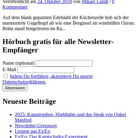
Veröffentlicht
am
24. Oktober 2018
von
Mikael Lundt
/
0
Kommentare
Auf dem blank geputzten Edelstahl der Küchenzeile hob sich der
marmorierte Gugelhupf ab wie eine Berginsel im windstillen Ozean.
Britta stand festgefroren im Ra...
Hörbuch gratis für alle Newsletter-
Empfänger
Name (optional)
E-Mail
Indem Du fortfährst, akzeptierst Du unsere
Datenschutzerklärung.
Neueste Beiträge
2025: Katastrophen, Highlights und das Steak von Onkel
Manfred
Newsletter-Giveaway
Lesung aus Ex|Eo
Ex|Eo: Das Kamtschatka-Experiment