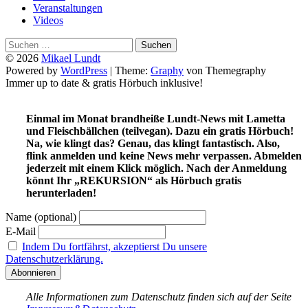
Veranstaltungen
Videos
Suchen
nach:
© 2026
Mikael Lundt
Powered by
WordPress
|
Theme:
Graphy
von Themegraphy
Immer up to date & gratis Hörbuch inklusive!
Einmal im Monat brandheiße Lundt-News mit Lametta
und Fleischbällchen (teilvegan). Dazu ein gratis Hörbuch!
Na, wie klingt das? Genau, das klingt fantastisch. Also,
flink anmelden und keine News mehr verpassen. Abmelden
jederzeit mit einem Klick möglich. Nach der Anmeldung
könnt Ihr „REKURSION“ als Hörbuch gratis
herunterladen!
Name (optional)
E-Mail
Indem Du fortfährst, akzeptierst Du unsere
Datenschutzerklärung.
Alle Informationen zum Datenschutz finden sich auf der Seite